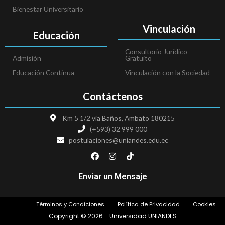
Bienestar Universitario
Vinculación
Educación
Consultorio Jurídico
Admisión
Gratuito
Educación Continua
Vinculación con la Sociedad
Contáctenos
Km 5 1/2 vía Baños, Ambato 180215
(+593) 32 999 000
postulaciones@uniandes.edu.ec
F
I
T
a
n
i
c
s
k
e
t
t
Enviar un Mensaje
b
a
o
o
g
k
o
r
Términos y Condiciones
Política de Privacidad
Cookies
k
a
m
Copyright © 2026 - Universidad UNIANDES