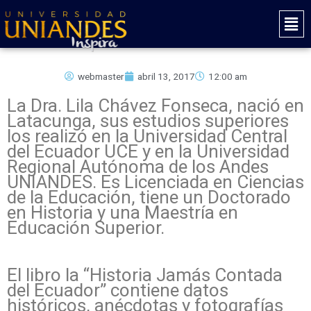
Ir
Mai
al
Men
contenido
webmaster
abril 13, 2017
12:00 am
La Dra. Lila Chávez Fonseca, nació en
Latacunga, sus estudios superiores
los realizó en la Universidad Central
del Ecuador UCE y en la Universidad
Regional Autónoma de los Andes
UNIANDES. Es Licenciada en Ciencias
de la Educación, tiene un Doctorado
en Historia y una Maestría en
Educación Superior.
El libro la “Historia Jamás Contada
del Ecuador” contiene datos
históricos, anécdotas y fotografías