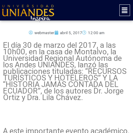
Ir
Mai
al
Men
contenido
webmaster
abril 5, 2017
12:00 am
El día 30 de marzo del 2017, a las
10h00, en la casa de Montalvo, la
Universidad Regional Autónoma de
los Andes UNIANDES, lanzó las
publicaciones tituladas: “RECURSOS
TURÍSTICOS Y HOTELEROS” Y LA
“HISTORIA JAMÁS CONTADA DEL
ECUADOR”, de los autores Dr. Jorge
Ortiz y Dra. Lila Chávez.
A este importante evento académico,