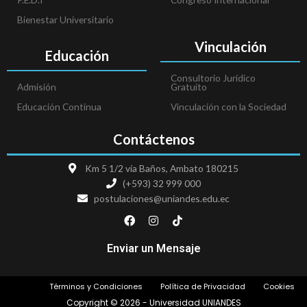
Bienestar Universitario
Vinculación
Educación
Consultorio Jurídico
Admisión
Gratuito
Educación Continua
Vinculación con la Sociedad
Contáctenos
Km 5 1/2 vía Baños, Ambato 180215
(+593) 32 999 000
postulaciones@uniandes.edu.ec
F
I
T
a
n
i
c
s
k
e
t
t
Enviar un Mensaje
b
a
o
o
g
k
o
r
Términos y Condiciones
Política de Privacidad
Cookies
k
a
m
Copyright © 2026 - Universidad UNIANDES