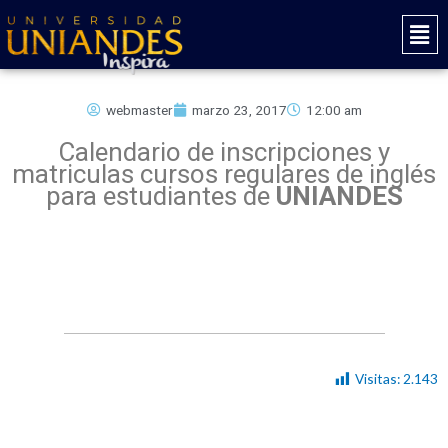
Ir
Mai
al
Men
contenido
webmaster
marzo 23, 2017
12:00 am
Calendario de inscripciones y
matriculas cursos regulares de inglés
para estudiantes de
U
NIANDES
Visitas:
2.143