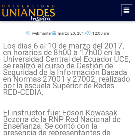
Ir
Mai
al
Men
contenido
webmaster
marzo 20, 2017
12:00 am
Los días 6 al 10 de marzo del 2017,
en horarios de 8h00 a 17h00 en la
Universidad Central del Ecuador UCE,
se realizó el curso de Gestión de
Seguridad de la Información Basada
en Normas 27001 y 27002, realizado
por la escuela Superior de Redes
RED-CEDIA.
El instructor fue: Edson Kowasak
Bezerra de la RNP Red Nacional de
Enseñanza. Se contó con la
presencia de representantes de