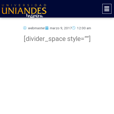
Ir
Mai
al
Men
contenido
webmaster
marzo 9, 2017
12:00 am
[divider_space style=””]