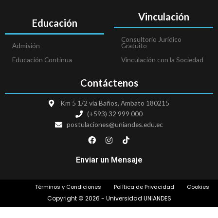
Vinculación
Educación
Consultorio Jurídico
Admisión
Gratuito
Educación Continua
Vinculación con la Sociedad
Contáctenos
Km 5 1/2 vía Baños, Ambato 180215
(+593) 32 999 000
postulaciones@uniandes.edu.ec
F
I
T
a
n
i
c
s
k
e
t
t
Enviar un Mensaje
b
a
o
o
g
k
o
r
Términos y Condiciones
Política de Privacidad
Cookies
k
a
m
Copyright © 2026 - Universidad UNIANDES