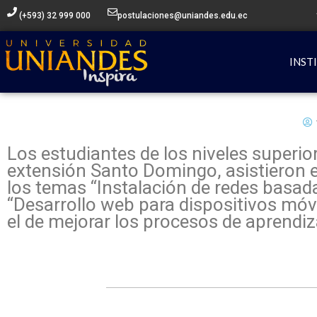
Ir
(+593) 32 999 000
postulaciones@uniandes.edu.ec
al
contenido
INST
Los estudiantes de los niveles superi
extensión Santo Domingo, asistieron el
los temas “Instalación de redes basadas
“Desarrollo web para dispositivos móvi
el de mejorar los procesos de aprendiza