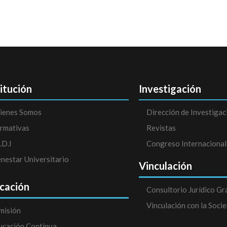
titución
Investigación
ienes Somos
Dirección de Investigac
rmativas
Revistas
.D.I
Congreso Internacional
enestar Universitario
Vinculación
cación
Consultorio Jurídico Gr
Vinculación con la Soci
misión
ucación Continua