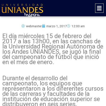
Ir
Mai
al
Men
contenido
webmaster
marzo 1, 2017
12:00 am
El día miércoles 15 de febrero del
2017 a las 13h00, en las canchas de
la Universidad Regional Autónoma de
los Andes UNIANDES, se jugó la final
del campeonato de fútbol que inició
en el mes de enero.
Durante el desarrollo del
campeonato, los equipos que
representaron a los diferentes cursos
de las carreras y facultades de la
institución de educación superior se
distribuyeron en seis series,