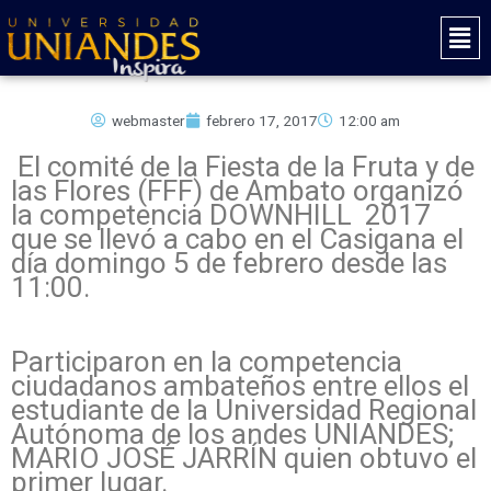
Ir
Mai
al
Men
contenido
webmaster
febrero 17, 2017
12:00 am
El comité de la Fiesta de la Fruta y de
las Flores (FFF) de Ambato organizó
la competencia DOWNHILL 2017
que se llevó a cabo en el Casigana el
día domingo 5 de febrero desde las
11:00.
Participaron en la competencia
ciudadanos ambateños entre ellos el
estudiante de la Universidad Regional
Autónoma de los andes UNIANDES;
MARIO JOSÉ JARRÍN quien obtuvo el
primer lugar.