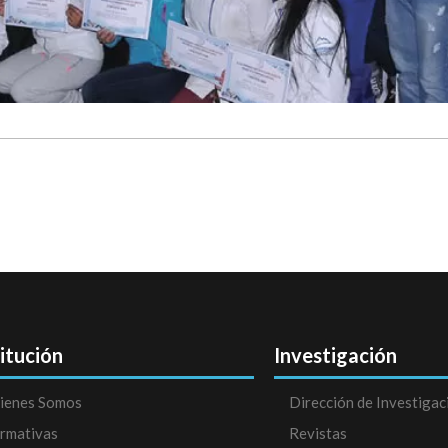
titución
Investigación
ienes Somos
Dirección de Investigac
rmativas
Revistas