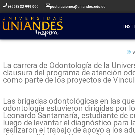
Ir
(+593) 32 999 000
postulaciones@uniandes.edu.ec
al
contenido
INST
w
La carrera de Odontología de la Unive
clausura del programa de atención od
como parte de los proyectos de Vincul
Las brigadas odontológicas en las que
odontología estuvieron dirigidas por 
Leonardo Santamaría, estudiante de cu
luego de levantar el diagnóstico para l
realizaron el trabajo de apoyo a los a