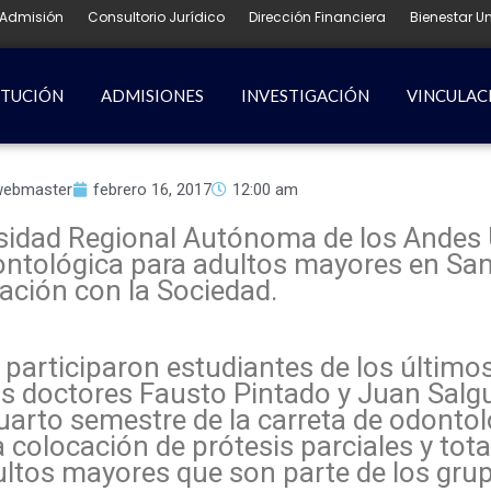
Admisión
Consultorio Jurídico
Dirección Financiera
Bienestar Un
ITUCIÓN
ADMISIONES
INVESTIGACIÓN
VINCULAC
ebmaster
febrero 16, 2017
12:00 am
rsidad Regional Autónoma de los Andes 
ontológica para adultos mayores en S
ación con la Sociedad.
 participaron estudiantes de los último
los doctores Fausto Pintado y Juan Salg
arto semestre de la carreta de odontol
a colocación de prótesis parciales y tot
dultos mayores que son parte de los gru