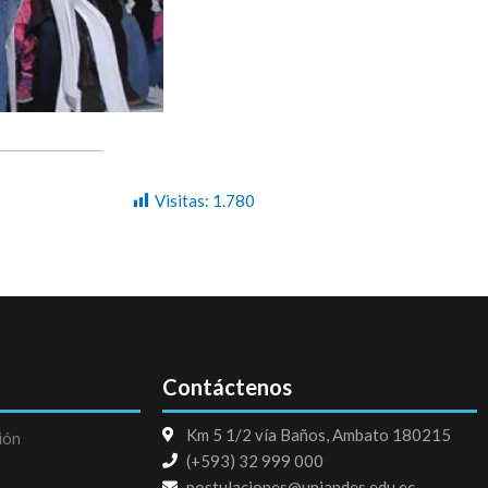
Visitas:
1.780
Contáctenos
Km 5 1/2 vía Baños, Ambato 180215
ión
(+593) 32 999 000
postulaciones@uniandes.edu.ec