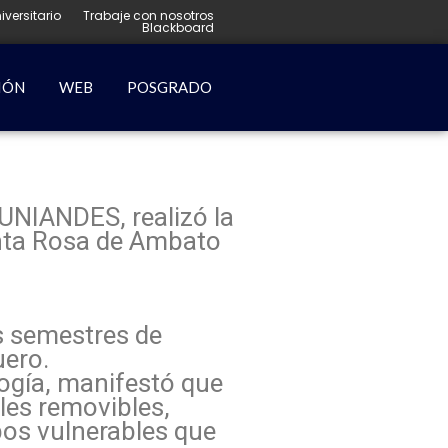
iversitario
Trabaje con nosotros
Blackboard
IÓN
WEB
POSGRADO
UNIANDES, realizó la
anta Rosa de Ambato
s semestres de
uero.
ogía, manifestó que
ales removibles,
pos vulnerables que