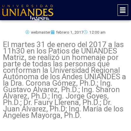
Ir
Mai
al
Men
contenido
webmaster
febrero 1, 2017
12:00 am
El martes 31 de enero del 2017 a las
11h30 en los Patios de UNIANDES
Matriz, se realizó un homenaje por
parte de todas las personas que
conforman la Universidad Regional
Autónoma de los Andes UNIANDES a
la Dra. Corona Gómez, Ph.D.; Ing.
Gustavo Alvarez, Ph.D.; Ing. Sharon
Alvarez, Ph.D.; Ing. Jorge Goyes,
Ph.D.; Dr. Faury Llerena, Ph.D.; Dr.
Juan Álvarez, Ph.D; Ing. María de los
Ángeles Mayorga, Ph.D.