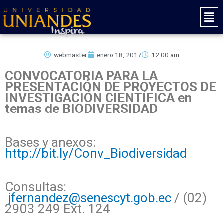
Ir
Mai
al
Men
contenido
webmaster
enero 18, 2017
12:00 am
CONVOCATORIA PARA LA
PRESENTACIÓN DE PROYECTOS DE
INVESTIGACIÓN CIENTÍFICA en
temas de BIODIVERSIDAD
Bases y anexos:
http://bit.ly/Conv_Biodiversidad
Consultas:
jfernandez@senescyt.gob.ec
/ (02)
2903 249 Ext. 124