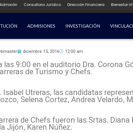
Admisión
Consultorio Jurídico
Dirección Financiera
Bienestar Un
ITUCIÓN
ADMISIONES
INVESTIGACIÓN
VINCULAC
ebmaster
diciembre 15, 2016
12:00 am
a las 9:00 en el auditorio Dra. Corona G
arreras de Turismo y Chefs.
 Isabel Utreras, las candidatas represe
rozco, Selena Cortez, Andrea Velardo, 
arrera de Chefs fueron las Srtas. Diana
la Jijón, Karen Núñez.