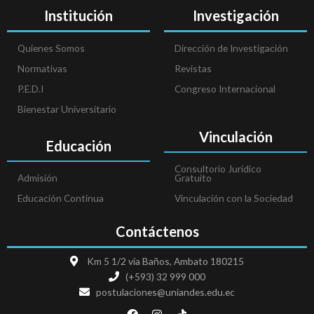
Institución
Investigación
Quienes Somos
Dirección de Investigación
Normativas
Revistas
P.E.D.I
Congreso Internacional
Bienestar Universitario
Vinculación
Educación
Consultorio Jurídico
Admisión
Gratuito
Educación Continua
Vinculación con la Sociedad
Contáctenos
Km 5 1/2 vía Baños, Ambato 180215
(+593) 32 999 000
postulaciones@uniandes.edu.ec
F
I
T