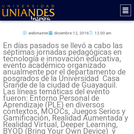
Ir
Mai
al
Men
contenido
webmaster
diciembre 12, 2016
12:00 am
En días pasados se llevó a cabo las
séptimas jornadas pedagógicas en
tecnología e innovación educativa,
evento académico organizado
anualmente por el departamento de
posgrados de la Universidad Casa
Grande de la ciudad de Guayaquil.
Las líneas temáticas del evento
fueron: Entorno Personal de
Aprendizaje (PLE) en diversos
contextos, MOOCs, Juegos Serios y
Gamificación, Realidad Aumentada y
Realidad Virtual, Deeper Learning,
BYOD (Bring Your Own Device) y