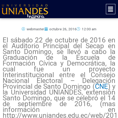
Ir
Mai
al
Men
contenido
webmaster
octubre 26, 2016
12:00 am
El sábado 22 de octubre de 2016 en
el Auditorio Principal del Secap en
Santo Domingo, se llevó a cabo la
Graduación de la Escuela de
Formación Cívica y Democrática, la
cual fue un proyecto
Interinstitucional entre el Consejo
Nacional Electoral – Delegación
Provincial de Santo Domingo (
CNE
) y
la Universidad UNIANDES, extensión
Santo Domingo, que se celebró el 14
de septiembre de 2016, (mas
información en
http://www.uniandes.edu.ec/web/20