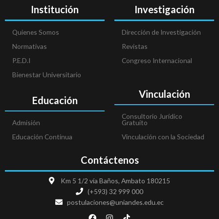
Institución
Investigación
Quienes Somos
Dirección de Investigación
Normativas
Revistas
P.E.D.I
Congreso Internacional
Bienestar Universitario
Vinculación
Educación
Consultorio Jurídico
Admisión
Gratuito
Educación Continua
Vinculación con la Sociedad
Contáctenos
Km 5 1/2 vía Baños, Ambato 180215
(+593) 32 999 000
postulaciones@uniandes.edu.ec
F
I
T