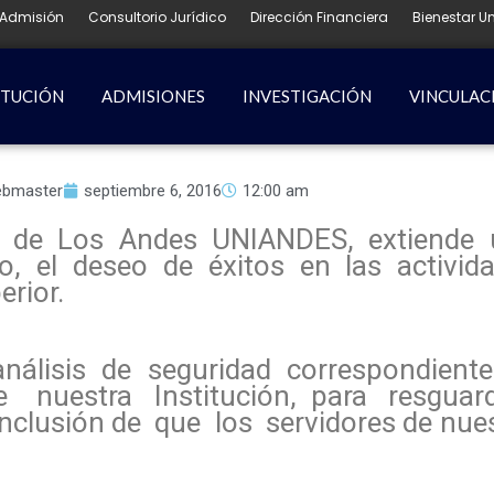
Admisión
Consultorio Jurídico
Dirección Financiera
Bienestar Un
ITUCIÓN
ADMISIONES
INVESTIGACIÓN
VINCULAC
bmaster
septiembre 6, 2016
12:00 am
 de Los Andes UNIANDES, extiende u
mo, el deseo de éxitos en las activi
erior.
nálisis de seguridad correspondient
e nuestra Institución, para resguard
onclusión de que los servidores de nu