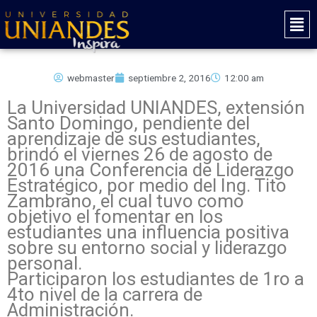
Ir
Mai
al
Men
contenido
webmaster
septiembre 2, 2016
12:00 am
La Universidad UNIANDES, extensión
Santo Domingo, pendiente del
aprendizaje de sus estudiantes,
brindó el viernes 26 de agosto de
2016 una Conferencia de Liderazgo
Estratégico, por medio del Ing. Tito
Zambrano, el cual tuvo como
objetivo el fomentar en los
estudiantes una influencia positiva
sobre su entorno social y liderazgo
personal.
Participaron los estudiantes de 1ro a
4to nivel de la carrera de
Administración.