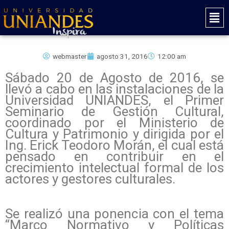
Ir
Mai
al
Men
contenido
webmaster
agosto 31, 2016
12:00 am
Sábado 20 de Agosto de 2016, se
llevó a cabo en las instalaciones de la
Universidad UNIANDES, el Primer
Seminario de Gestión Cultural,
coordinado por el Ministerio de
Cultura y Patrimonio y dirigida por el
Ing. Erick Teodoro Morán, el cual está
pensado en contribuir en el
crecimiento intelectual formal de los
actores y gestores culturales.
Se realizó una ponencia con el tema
“Marco Normativo y Políticas