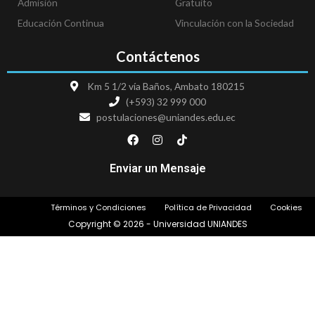
Admisión
Gratuito
Educación Continua
Vinculación con la Sociedad
Contáctenos
Km 5 1/2 vía Baños, Ambato 180215
(+593) 32 999 000
postulaciones@uniandes.edu.ec
F
I
T
a
n
i
c
s
k
e
t
t
Enviar un Mensaje
b
a
o
o
g
k
o
r
Términos y Condiciones
Política de Privacidad
Cookies
k
a
m
Copyright © 2026 - Universidad UNIANDES