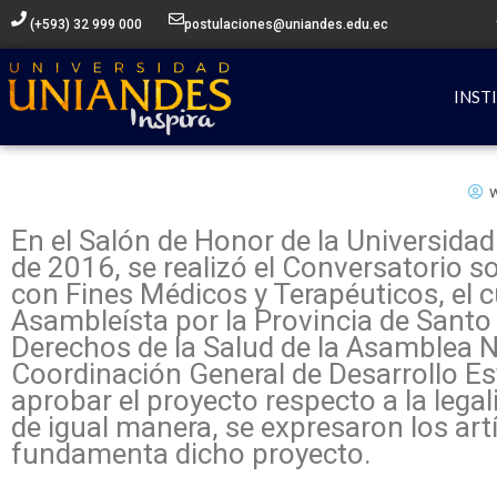
Ir
(+593) 32 999 000
postulaciones@uniandes.edu.ec
al
contenido
INST
En el Salón de Honor de la Universida
de 2016, se realizó el Conversatorio s
con Fines Médicos y Terapéuticos, el cu
Asambleísta por la Provincia de Santo
Derechos de la Salud de la Asamblea Na
Coordinación General de Desarrollo Est
aprobar el proyecto respecto a la lega
de igual manera, se expresaron los artí
fundamenta dicho proyecto.