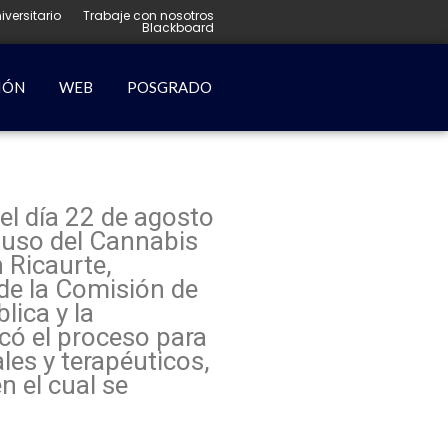
iversitario
Trabaje con nosotros
Blackboard
IÓN
WEB
POSGRADO
el día 22 de agosto
l uso del Cannabis
n Ricaurte,
de la Comisión de
lica y la
có el proceso para
les y terapéuticos,
n el cual se