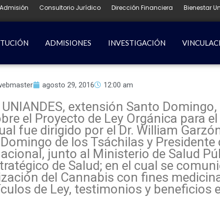
Admisión
Consultorio Jurídico
Dirección Financiera
Bienestar Un
ITUCIÓN
ADMISIONES
INVESTIGACIÓN
VINCULAC
webmaster
agosto 29, 2016
12:00 am
d UNIANDES, extensión Santo Domingo, 
obre el Proyecto de Ley Orgánica para e
al fue dirigido por el Dr. William Garzó
 Domingo de los Tsáchilas y Presidente 
cional, junto al Ministerio de Salud Púb
ratégico de Salud; en el cual se comuni
lización del Cannabis con fines medicina
culos de Ley, testimonios y beneficios e