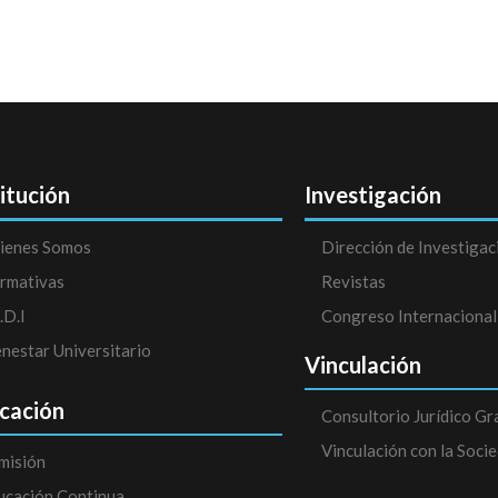
titución
Investigación
ienes Somos
Dirección de Investigac
rmativas
Revistas
.D.I
Congreso Internacional
enestar Universitario
Vinculación
cación
Consultorio Jurídico Gr
Vinculación con la Soci
misión
ucación Continua