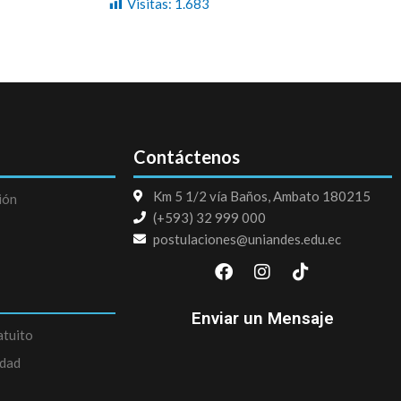
Visitas:
1.683
Contáctenos
Km 5 1/2 vía Baños, Ambato 180215
ión
(+593) 32 999 000
postulaciones@uniandes.edu.ec
F
I
T
a
n
i
c
s
k
e
t
t
Enviar un Mensaje
b
a
o
atuito
o
g
k
edad
o
r
k
a