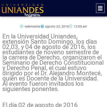
Ir
Mai
al
Men
contenido
webmaster
agosto 22, 2016
12:00 am
En la Universidad Uniandes,
extensión Santo Domingo, los días
02,03, y 04 de agosto de 2016, los
estudiantes de noveno semestre de
la carrera de Derecho, organizaron el
Seminario de Derecho Constitucional
y Derecho Penal, el cual estuvo
dirigido por el Dr. Alejandro Montecé,
quien es Docente de la Universidad.
Al evento fueron invitados los
siguientes ponentes.
El día 02 de agosto de 2016