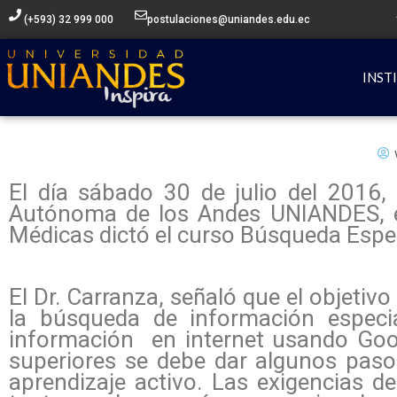
Ir
(+593) 32 999 000
postulaciones@uniandes.edu.ec
al
contenido
INST
El día sábado 30 de julio del 2016,
Autónoma de los Andes UNIANDES, el 
Médicas dictó el curso Búsqueda Espec
El Dr. Carranza, señaló que el objetiv
la búsqueda de información especi
información en internet usando Goog
superiores se debe dar algunos paso
aprendizaje activo. Las exigencias d