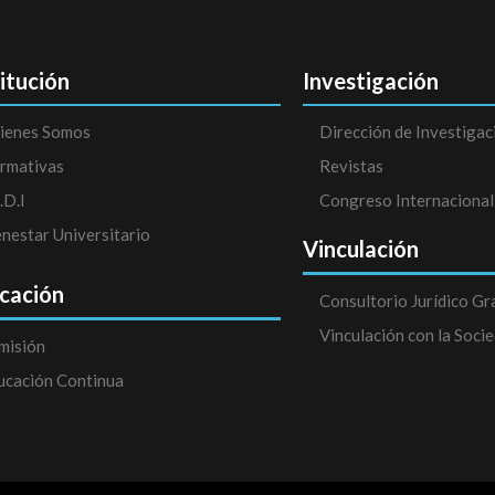
titución
Investigación
ienes Somos
Dirección de Investigac
rmativas
Revistas
.D.I
Congreso Internacional
enestar Universitario
Vinculación
cación
Consultorio Jurídico Gr
Vinculación con la Soci
misión
ucación Continua