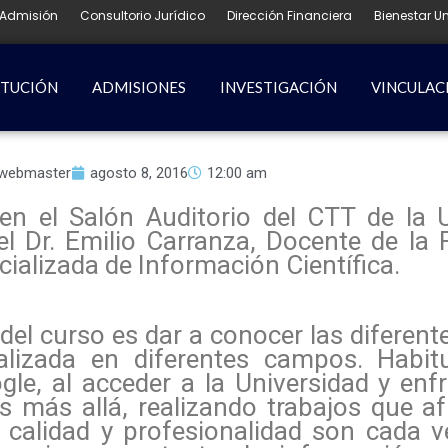
Admisión
Consultorio Jurídico
Dirección Financiera
Bienestar Un
ITUCIÓN
ADMISIONES
INVESTIGACIÓN
VINCULAC
webmaster
agosto 8, 2016
12:00 am
 en el Salón Auditorio del CTT de la 
Dr. Emilio Carranza, Docente de la F
ializada de Información Científica.
o del curso es dar a conocer las diferen
alizada en diferentes campos. Habit
le, al acceder a la Universidad y enf
s más allá, realizando trabajos que a
e calidad y profesionalidad son cada 