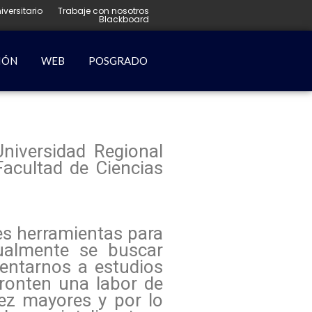
iversitario
Trabaje con nosotros
Blackboard
IÓN
WEB
POSGRADO
Universidad Regional
acultad de Ciencias
tes herramientas para
ualmente se buscar
rentarnos a estudios
fronten una labor de
vez mayores y por lo