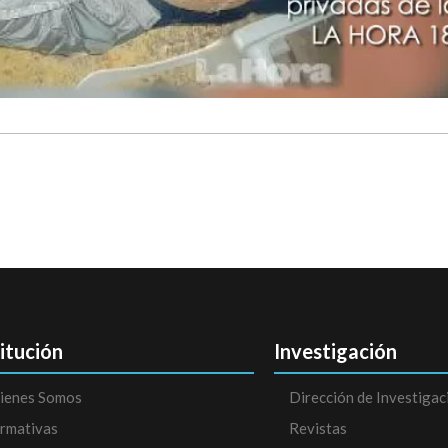
titución
Investigación
ienes Somos
Dirección de Investigac
rmativas
Revistas