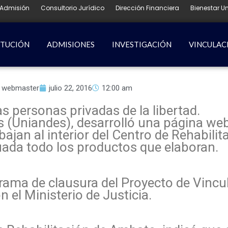
Admisión
Consultorio Jurídico
Dirección Financiera
Bienestar Un
ITUCIÓN
ADMISIONES
INVESTIGACIÓN
VINCULAC
webmaster
julio 22, 2016
12:00 am
s personas privadas de la libertad.
 (Uniandes), desarrolló una página web
bajan al interior del Centro de Rehabili
da todo los productos que elaboran.
grama de clausura del Proyecto de Vincu
el Ministerio de Justicia.