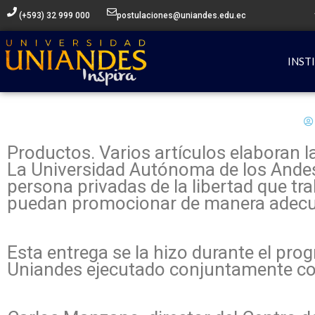
Ir
(+593) 32 999 000
postulaciones@uniandes.edu.ec
al
contenido
INST
Productos. Varios artículos elaboran la
La Universidad Autónoma de los Andes
persona privadas de la libertad que tra
puedan promocionar de manera adecua
Esta entrega se la hizo durante el pro
Uniandes ejecutado conjuntamente con 