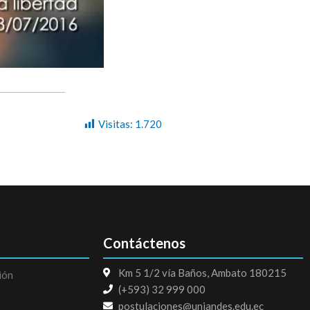
Visitas:
1.720
Contáctenos
Km 5 1/2 vía Baños, Ambato 180215
ión
(+593) 32 999 000
postulaciones@uniandes.edu.ec