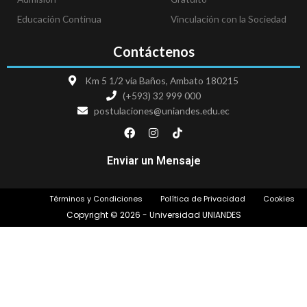
Educación Continua
Vinculación con la Sociedad
Contáctenos
Km 5 1/2 vía Baños, Ambato 180215
(+593) 32 999 000
postulaciones@uniandes.edu.ec
F
I
T
a
n
i
c
s
k
e
t
t
Enviar un Mensaje
b
a
o
o
g
k
o
r
Términos y Condiciones
Política de Privacidad
Cookies
k
a
m
Copyright © 2026 - Universidad UNIANDES