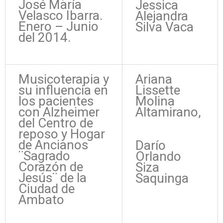
José María
Jessica
Velasco Ibarra.
Alejandra
Enero – Junio
Silva Vaca
del 2014.
Musicoterapia y
Ariana
su influencia en
Lissette
los pacientes
Molina
con Alzheimer
Altamirano,
del Centro de
reposo y Hogar
de Ancianos
Darío
¨Sagrado
Orlando
Corazón de
Siza
Jesús¨ de la
Saquinga
Ciudad de
Ambato