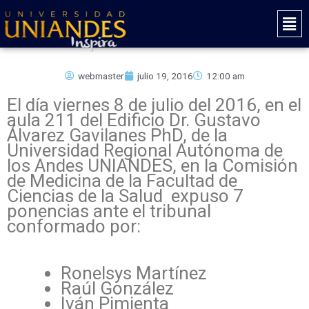
Ir
Mai
al
Men
contenido
webmaster
julio 19, 2016
12:00 am
El día viernes 8 de julio del 2016, en el
aula 211 del Edificio Dr. Gustavo
Álvarez Gavilanes PhD, de la
Universidad Regional Autónoma de
los Andes UNIANDES, en la Comisión
de Medicina de la Facultad de
Ciencias de la Salud expuso 7
ponencias ante el tribunal
conformado por:
Ronelsys Martínez
Raúl González
Iván Pimienta