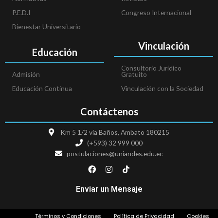
P.E.D.I
Congreso Internacional
Bienestar Universitario
Vinculación
Educación
Consultorio Jurídico
Admisión
Gratuito
Educación Continua
Vinculación con la Sociedad
Contáctenos
Km 5 1/2 vía Baños, Ambato 180215
(+593) 32 999 000
postulaciones@uniandes.edu.ec
F
I
T
a
n
i
c
s
k
e
t
t
Enviar un Mensaje
b
a
o
o
g
k
o
r
Términos y Condiciones
Política de Privacidad
Cookies