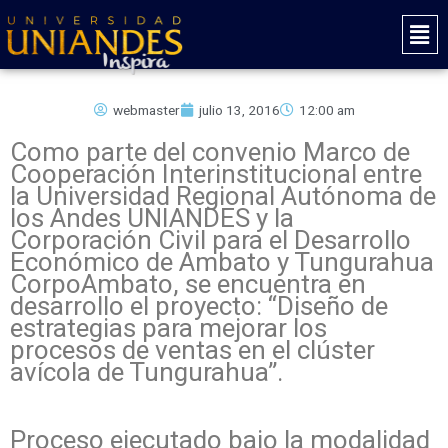
Ir
Mai
al
Men
contenido
webmaster
julio 13, 2016
12:00 am
Como parte del convenio Marco de
Cooperación Interinstitucional entre
la Universidad Regional Autónoma de
los Andes UNIANDES y la
Corporación Civil para el Desarrollo
Económico de Ambato y Tungurahua
CorpoAmbato, se encuentra en
desarrollo el proyecto: “Diseño de
estrategias para mejorar los
procesos de ventas en el clúster
avícola de Tungurahua”.
Proceso ejecutado bajo la modalidad