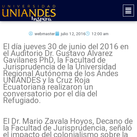
Ir
Mai
al
Men
contenido
webmaster
julio 12, 2016
12:00 am
El día jueves 30 de junio del 2016 en
el Auditorio Dr. Gustavo Alvarez
Gavilanes PhD, la Facultad de
Jurisprudencia de la Universidad
Regional Autónoma de los Andes
UNIANDES y la Cruz Roja
Ecuatoriana realizaron un
conversatorio por el día del
Refugiado.
El Dr. Mario Zavala Hoyos, Decano de
la Facultad de Jurisprudencia, señaló
el impacto del colonialismo sobre la