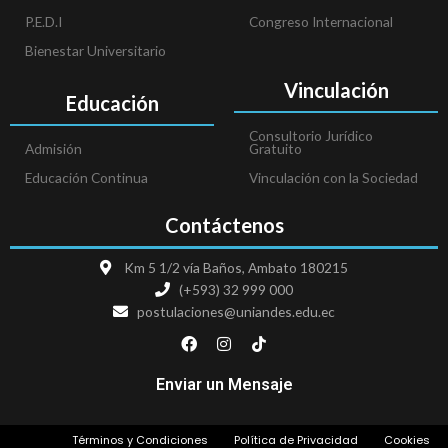
P.E.D.I
Congreso Internacional
Bienestar Universitario
Vinculación
Educación
Consultorio Jurídico
Admisión
Gratuito
Educación Continua
Vinculación con la Sociedad
Contáctenos
Km 5 1/2 vía Baños, Ambato 180215
(+593) 32 999 000
postulaciones@uniandes.edu.ec
F
I
T
a
n
i
c
s
k
e
t
t
Enviar un Mensaje
b
a
o
o
g
k
o
r
Términos y Condiciones
Política de Privacidad
Cookies
k
a