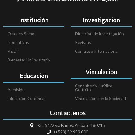
Institución
Investigación
Quienes Somos
Dirección de Investigación
Normativas
Revistas
P.E.D.I
Congreso Internacional
Bienestar Universitario
Vinculación
Educación
Consultorio Jurídico
Admisión
Gratuito
Educación Continua
Vinculación con la Sociedad
Contáctenos
Km 5 1/2 vía Baños, Ambato 180215
(+593) 32 999 000