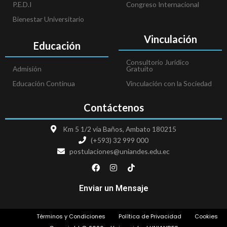
P.E.D.I
Congreso Internacional
Bienestar Universitario
Vinculación
Educación
Consultorio Jurídico
Admisión
Gratuito
Educación Continua
Vinculación con la Sociedad
Contáctenos
Km 5 1/2 vía Baños, Ambato 180215
(+593) 32 999 000
postulaciones@uniandes.edu.ec
F
I
T
a
n
i
c
s
k
e
t
t
Enviar un Mensaje
b
a
o
o
g
k
o
r
Términos y Condiciones
Política de Privacidad
Cookies
k
a