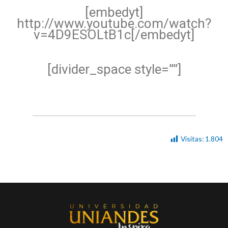
[embedyt]
http://www.youtube.com/watch?
v=4D9ESOLtB1c[/embedyt]
[divider_space style=””]
Visitas:
1.804