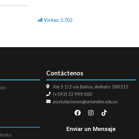
Visitas:
1.702
Contáctenos
Km 5 1/2 vía Baños, Ambato 180215
ión
(+593) 32 999 000
postulaciones@uniandes.edu.ec
F
I
T
a
n
i
c
s
k
e
t
t
Enviar un Mensaje
b
a
o
atuito