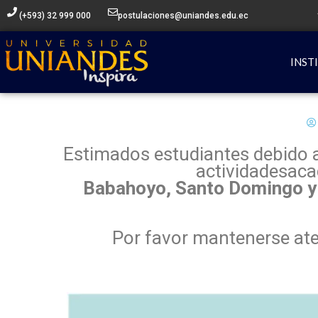
Ir
(+593) 32 999 000
postulaciones@uniandes.edu.ec
al
contenido
INST
Estimados estudiantes debido a 
actividadesaca
Babahoyo, Santo Domingo 
Por favor mantenerse ate