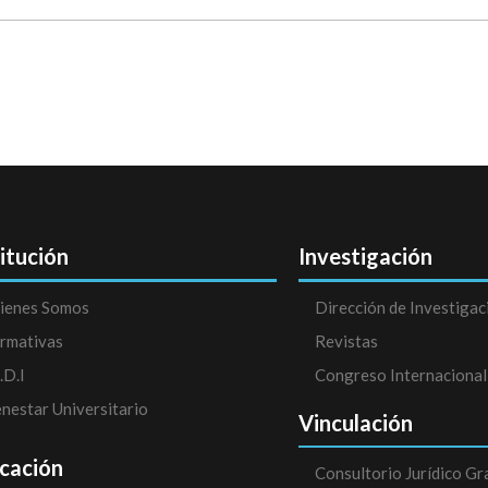
titución
Investigación
ienes Somos
Dirección de Investigac
rmativas
Revistas
.D.I
Congreso Internacional
enestar Universitario
Vinculación
cación
Consultorio Jurídico Gr